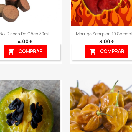
Vista rápida
Vista rápida


24x Discos De Côco 30ml...
Moruga Scorpion 10 Semen
4,00 €
3,00 €
COMPRAR
COMPRAR

