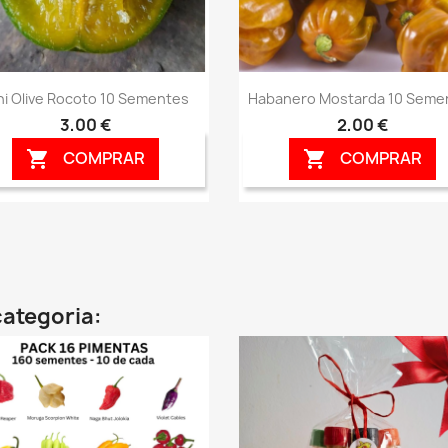
Vista rápida
Vista rápida


ni Olive Rocoto 10 Sementes
Habanero Mostarda 10 Seme
3,00 €
2,00 €
COMPRAR
COMPRAR


ategoria: