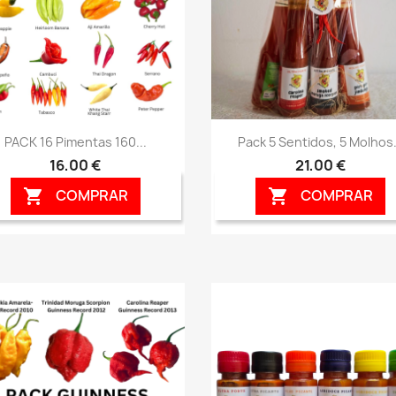
Vista rápida
Vista rápida


PACK 16 Pimentas 160...
Pack 5 Sentidos, 5 Molhos.
16,00 €
21,00 €
COMPRAR
COMPRAR

