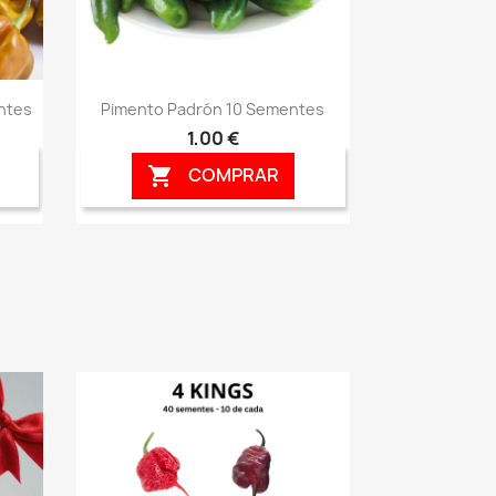
Vista rápida

ntes
Pimento Padrón 10 Sementes
1,00 €
COMPRAR
