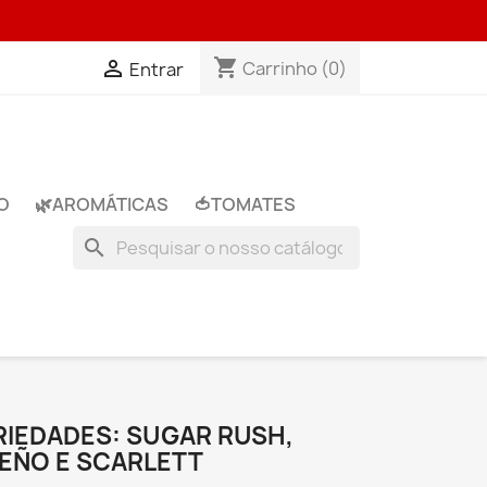
shopping_cart

Carrinho
(0)
Entrar
O
🌿​AROMÁTICAS
🍅​TOMATES
search
RIEDADES: SUGAR RUSH,
PEÑO E SCARLETT