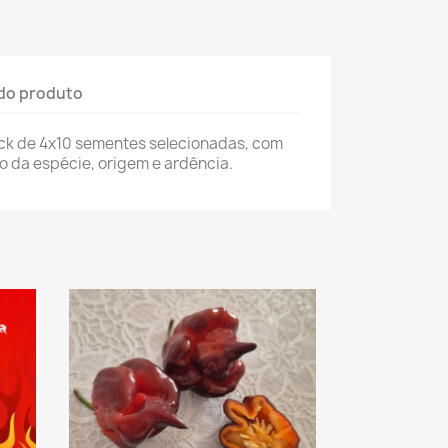
do produto
ack de 4x10 sementes selecionadas, com
vo da espécie, origem e ardência.