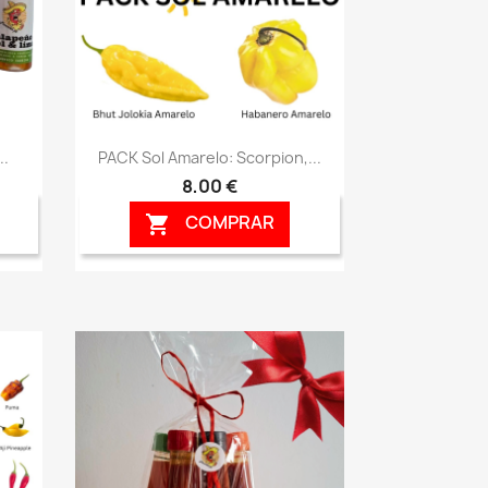
Vista rápida

..
PACK Sol Amarelo: Scorpion,...
8,00 €
COMPRAR
