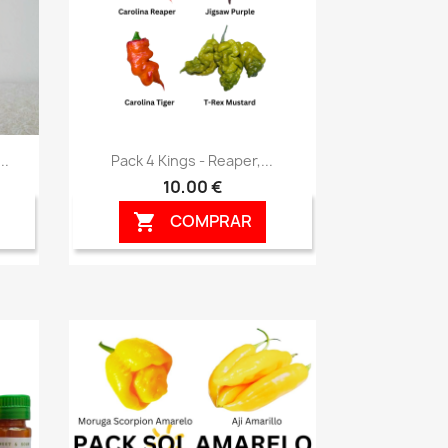
Vista rápida

..
Pack 4 Kings - Reaper,...
10,00 €
COMPRAR
