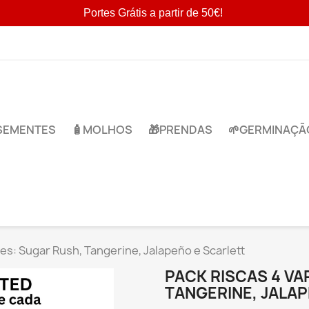
Portes Grátis a partir de 50€!
​SEMENTES
🧴MOLHOS
🎁​PRENDAS
🌱​GERMINAÇÃ
es: Sugar Rush, Tangerine, Jalapeño e Scarlett
PACK RISCAS 4 VA
TANGERINE, JALA