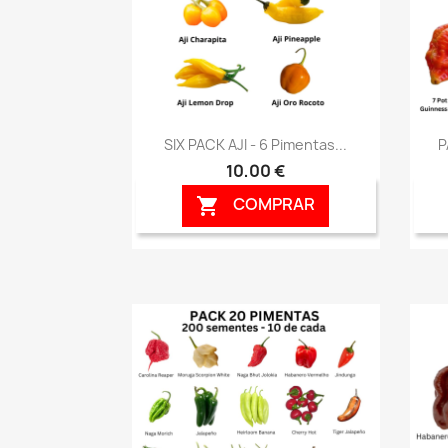
Vista rápida

SIX PACK AJI - 6 Pimentas...
P
10,00 €
COMPRAR
