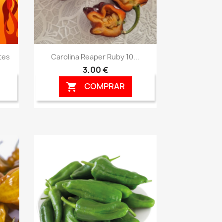
Vista rápida

tes
Carolina Reaper Ruby 10...
3,00 €
COMPRAR
