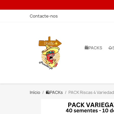
Contacte-nos
🛍️PACKS
🌰
Início
🛍️PACKs
PACK Riscas 4 Variedad