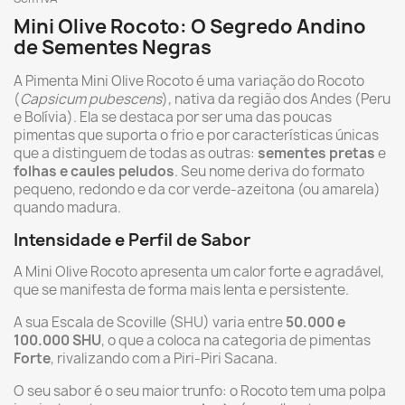
Mini Olive Rocoto: O Segredo Andino
de Sementes Negras
A Pimenta Mini Olive Rocoto é uma variação do Rocoto
(
Capsicum pubescens
), nativa da região dos Andes (Peru
e Bolívia). Ela se destaca por ser uma das poucas
pimentas que suporta o frio e por características únicas
que a distinguem de todas as outras:
sementes pretas
e
folhas e caules peludos
. Seu nome deriva do formato
pequeno, redondo e da cor verde-azeitona (ou amarela)
quando madura.
Intensidade e Perfil de Sabor
A Mini Olive Rocoto apresenta um calor forte e agradável,
que se manifesta de forma mais lenta e persistente.
A sua Escala de Scoville (SHU) varia entre
50.000 e
100.000 SHU
, o que a coloca na categoria de pimentas
Forte
, rivalizando com a Piri-Piri Sacana.
O seu sabor é o seu maior trunfo: o Rocoto tem uma polpa