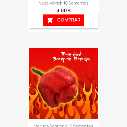
Naga Morich 10 Sementes
3,00 €
COMPRAR

Moruga Scorpion 10 Sementes