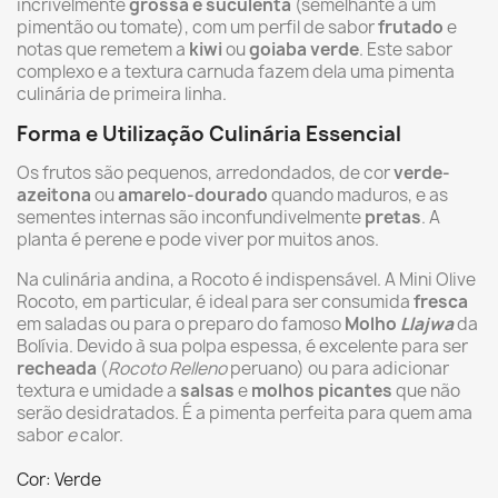
incrivelmente
grossa e suculenta
(semelhante a um
pimentão ou tomate), com um perfil de sabor
frutado
e
notas que remetem a
kiwi
ou
goiaba verde
. Este sabor
complexo e a textura carnuda fazem dela uma pimenta
culinária de primeira linha.
Forma e Utilização Culinária Essencial
Os frutos são pequenos, arredondados, de cor
verde-
azeitona
ou
amarelo-dourado
quando maduros, e as
sementes internas são inconfundivelmente
pretas
. A
planta é perene e pode viver por muitos anos.
Na culinária andina, a Rocoto é indispensável. A Mini Olive
Rocoto, em particular, é ideal para ser consumida
fresca
em saladas ou para o preparo do famoso
Molho
Llajwa
da
Bolívia. Devido à sua polpa espessa, é excelente para ser
recheada
(
Rocoto Relleno
peruano) ou para adicionar
textura e umidade a
salsas
e
molhos picantes
que não
serão desidratados. É a pimenta perfeita para quem ama
sabor
e
calor.
Cor: Verde