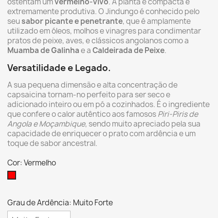
ostentam um
vermelho-vivo
. A planta é compacta e
extremamente produtiva. O Jindungo é conhecido pelo
seu
sabor picante e penetrante
, que é amplamente
utilizado em óleos, molhos e vinagres para condimentar
pratos de peixe, aves, e clássicos angolanos como a
Muamba de Galinha
e a
Caldeirada de Peixe
.
Versatilidade e Legado.
A sua pequena dimensão e alta concentração de
capsaicina tornam-no perfeito para ser seco e
adicionado inteiro ou em pó a cozinhados. É o ingrediente
que confere o calor autêntico aos famosos
Piri-Piris de
Angola e Moçambique
, sendo muito apreciado pela sua
capacidade de enriquecer o prato com ardência e um
toque de sabor ancestral.
Cor: Vermelho
Vermelho
Grau de Ardência: Muito Forte