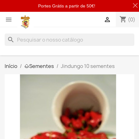
Portes Grátis a partir de 50€!
shopping_cart


(0)
search
Início
🌰​Sementes
Jindungo 10 sementes