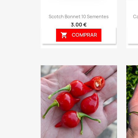
Vista rápida

Scotch Bonnet 10 Sementes
Ca
3,00 €
COMPRAR
