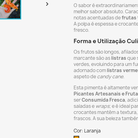

O sabor é extraordinariamen
melhor sabor absoluto. Cara
notas acentuadas de
frutas 
A polpa é espessa e crocante
fresco.
Forma e Utilização Cul
Os frutos são longos, afilado
marcante são as
listras
que 
verdes, evoluindo para um f
adornado com
listras verme
aspeto de
candy cane
.
Esta pimenta é altamente ver
Picantes Artesanais e Frut
ser
Consumida Fresca
, adi
saladas e
wraps
; e é ideal p
crocantes mantêm a textura, 
frascos. A sua beleza també
Cor: Laranja