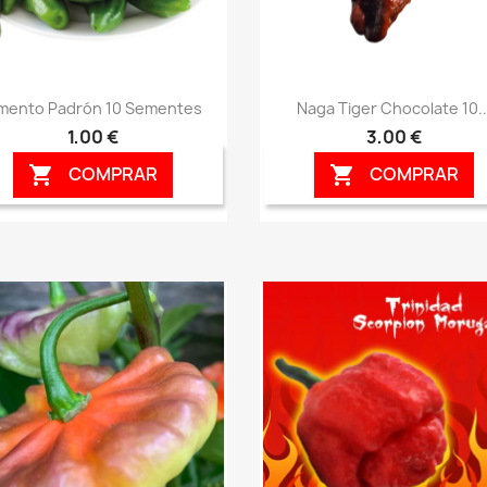
Vista rápida
Vista rápida


mento Padrón 10 Sementes
Naga Tiger Chocolate 10..
1,00 €
3,00 €
COMPRAR
COMPRAR

