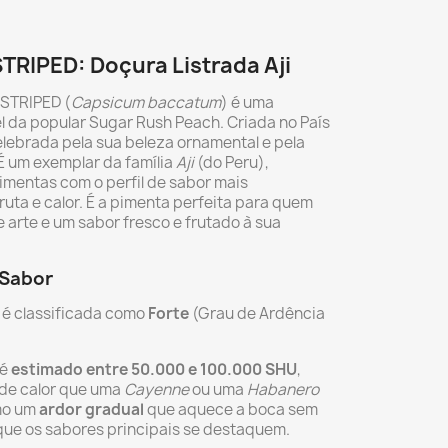
TRIPED: Doçura Listrada Aji
 STRIPED (
Capsicum baccatum
) é uma
l da popular Sugar Rush Peach. Criada no País
elebrada pela sua beleza ornamental e pela
É um exemplar da família
Aji
(do Peru),
imentas com o perfil de sabor mais
ruta e calor. É a pimenta perfeita para quem
 arte e um sabor fresco e frutado à sua
 Sabor
 é classificada como
Forte
(Grau de Ardência
 é
estimado entre 50.000 e 100.000 SHU
,
 de calor que uma
Cayenne
ou uma
Habanero
omo um
ardor gradual
que aquece a boca sem
que os sabores principais se destaquem.