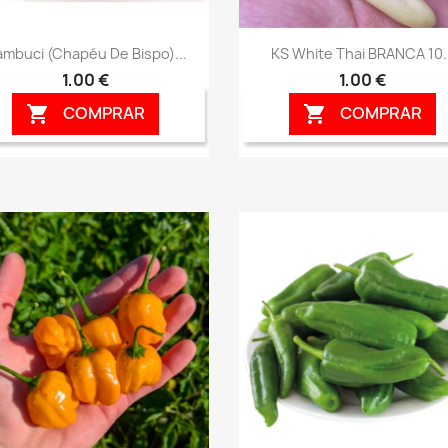
Vista rápida
Vista rápida


mbuci (Chapéu De Bispo)...
KS White Thai BRANCA 10..
1,00 €
1,00 €
COMPRAR
COMPRAR

