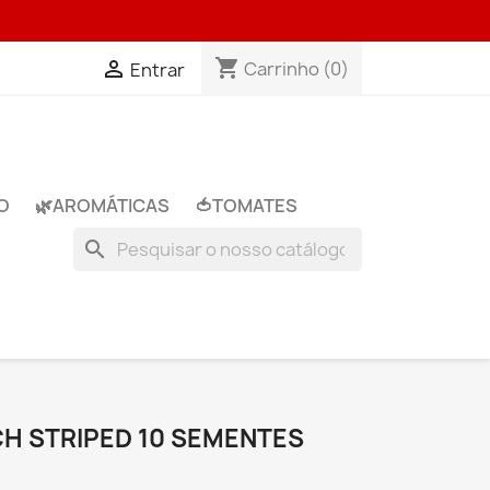
shopping_cart

Carrinho
(0)
Entrar
O
🌿​AROMÁTICAS
🍅​TOMATES
search
H STRIPED 10 SEMENTES