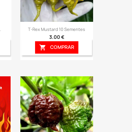
Vista rápida

.
T-Rex Mustard 10 Sementes
3,00 €
COMPRAR
