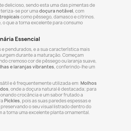
te delicioso, sendo esta uma das pimentas de
cteriza-se por uma
doçura notável
, com
tropicais
como pêssego, damasco e citrinos.
, o que a torna excelente para consumo
inária Essencial
s e pendurados, e a sua característica mais
surgem durante a maturação. Começam
undo cremoso cor de pêssego ou laranja suave,
lhas e laranjas vibrantes
, conferindo-lhe um
sátil e é frequentemente utilizada em:
Molhos
ados
, onde a doçura natural é destacada; para
cionando crocância e um sabor frutado a
ara
Pickles
, pois as suas paredes espessas e
preservando o seu visual listrado dentro do
m a torna uma excelente planta ornamental.