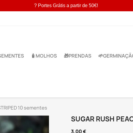
? Portes Grátis a partir de 50€!
​SEMENTES
🧴MOLHOS
🎁​PRENDAS
🌱​GERMINAÇÃ
STRIPED 10 sementes
SUGAR RUSH PEAC
3,00 €