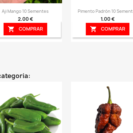
Vista rápida
Vista rápida


Aji Mango 10 Sementes
Pimento Padrón 10 Semen
2,00 €
1,00 €
COMPRAR
COMPRAR


categoria: