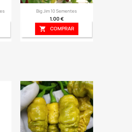
Vista rápida

tes
Big Jim 10 Sementes
1,00 €
COMPRAR
