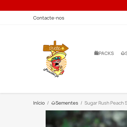
Contacte-nos
🛍️PACKS
🌰
Início
🌰​Sementes
Sugar Rush Peach 