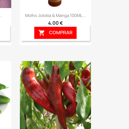
Vista rápida

.
Molho Jolokia & Manga 100ML...
4,00 €
COMPRAR
