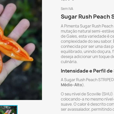
Sem IVA
Sugar Rush Peach S
A Pimenta Sugar Rush Peach
mutação natural semi-estáve
de Gales, esta variedade é c
complexidade do seu sabor. 
conhecida por ser uma das p
equilibrado, unindo doçura, f
deseja adicionar um toque de
culinária.
Intensidade e Perfil de
A Sugar Rush Peach STRIPED
Médio-Alto
).
O seu nível de Scoville (SHU)
colocando-a no mesmo nível
suave. O calor é descrito c
ser avassalador, permitindo 