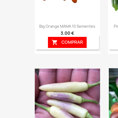
Vista rápida

Big Orange MAMA 10 Sementes
Pi
3,00 €
COMPRAR
