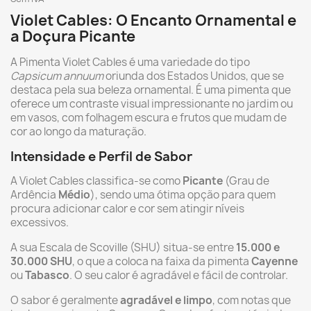
Violet Cables: O Encanto Ornamental e
a Doçura Picante
A Pimenta Violet Cables é uma variedade do tipo
Capsicum annuum
oriunda dos Estados Unidos, que se
destaca pela sua beleza ornamental. É uma pimenta que
oferece um contraste visual impressionante no jardim ou
em vasos, com folhagem escura e frutos que mudam de
cor ao longo da maturação.
Intensidade e Perfil de Sabor
A Violet Cables classifica-se como
Picante
(Grau de
Ardência
Médio
), sendo uma ótima opção para quem
procura adicionar calor e cor sem atingir níveis
excessivos.
A sua Escala de Scoville (SHU) situa-se entre
15.000 e
30.000 SHU
, o que a coloca na faixa da pimenta
Cayenne
ou
Tabasco
. O seu calor é agradável e fácil de controlar.
O sabor é geralmente
agradável e limpo
, com notas que