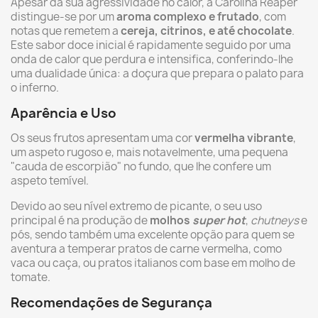
Apesar da sua agressividade no calor, a Carolina Reaper
distingue-se por um
aroma complexo e frutado
, com
notas que remetem a
cereja, citrinos, e até chocolate
.
Este sabor doce inicial é rapidamente seguido por uma
onda de calor que perdura e intensifica, conferindo-lhe
uma dualidade única: a doçura que prepara o palato para
o inferno.
Aparência e Uso
Os seus frutos apresentam uma cor
vermelha vibrante
,
um aspeto rugoso e, mais notavelmente, uma pequena
"cauda de escorpião" no fundo, que lhe confere um
aspeto temível.
Devido ao seu nível extremo de picante, o seu uso
principal é na produção de
molhos
super hot
,
chutneys
e
pós, sendo também uma excelente opção para quem se
aventura a temperar pratos de carne vermelha, como
vaca ou caça, ou pratos italianos com base em molho de
tomate.
Recomendações de Segurança