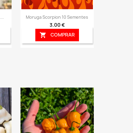
Vista rápida

..
Moruga Scorpion 10 Sementes
3,00 €
COMPRAR
