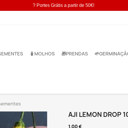
? Portes Grátis a partir de 50€!
​SEMENTES
🧴MOLHOS
🎁​PRENDAS
🌱​GERMINAÇÃ
 sementes
AJI LEMON DROP 
1,00 €