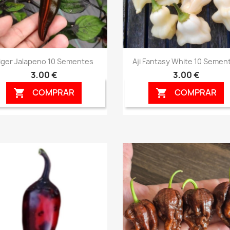
Vista rápida
Vista rápida


iger Jalapeno 10 Sementes
Aji Fantasy White 10 Semen
3,00 €
3,00 €
COMPRAR
COMPRAR

