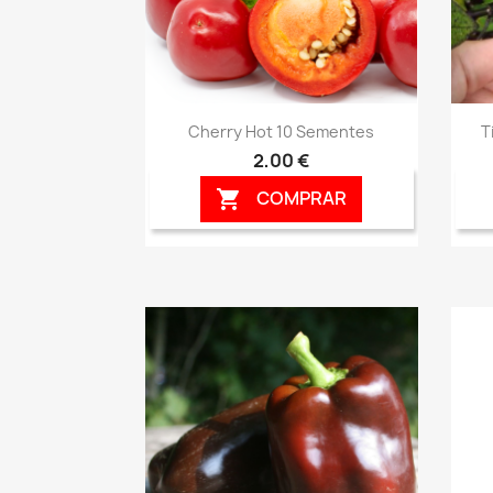
Vista rápida

Cherry Hot 10 Sementes
T
2,00 €
COMPRAR
