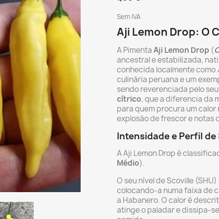
Sem IVA
Aji Lemon Drop: O C
A Pimenta
Aji Lemon Drop
(
C
ancestral e estabilizada, na
conhecida localmente como
culinária peruana e um exemp
sendo reverenciada pelo seu 
cítrico
, que a diferencia da 
para quem procura um calor
explosão de frescor e notas d
Intensidade e Perfil de
A Aji Lemon Drop é classifi
Médio
).
O seu nível de Scoville (SHU
colocando-a numa faixa de c
a Habanero. O calor é descr
atinge o paladar e dissipa-s