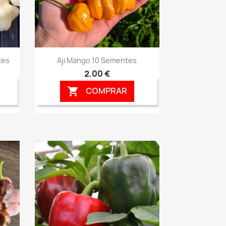
Vista rápida

tes
Aji Mango 10 Sementes
2,00 €
COMPRAR
