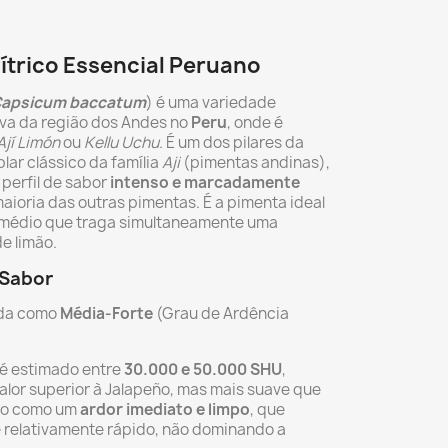
ítrico Essencial Peruano
apsicum baccatum
) é uma variedade
tiva da região dos Andes no
Peru
, onde é
Ají Limón
ou
Kellu Uchu
. É um dos pilares da
lar clássico da família
Aji
(pimentas andinas),
perfil de sabor
intenso e marcadamente
maioria das outras pimentas. É a pimenta ideal
 médio que traga simultaneamente uma
e limão.
 Sabor
cada como
Média-Forte
(Grau de Ardência
) é estimado entre
30.000 e 50.000 SHU
,
alor superior à Jalapeño, mas mais suave que
ito como um
ardor imediato e limpo
, que
e relativamente rápido, não dominando a