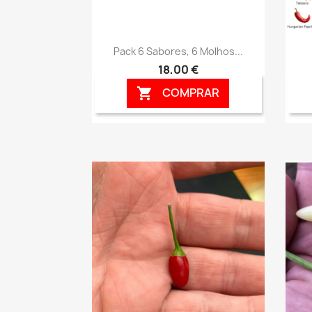
Vista rápida

Pack 6 Sabores, 6 Molhos...
18,00 €
COMPRAR
