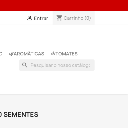
shopping_cart

Carrinho
(0)
Entrar
O
🌿​AROMÁTICAS
🍅​TOMATES
search
10 SEMENTES