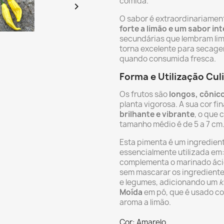
comida.

O sabor é extraordinariamen
forte a limão e um sabor in
secundárias que lembram lima 
torna excelente para secagem
quando consumida fresca.
Forma e Utilização Cul
Os frutos são
longos, cônic
planta vigorosa. A sua cor f
brilhante e vibrante
, o que 
tamanho médio é de 5 a 7 cm
Esta pimenta é um ingrediente
essencialmente utilizada em
complementa o marinado áci
sem mascarar os ingrediente
e legumes, adicionando um
k
Moída
em pó, que é usado c
aroma a limão.
Cor: Amarelo