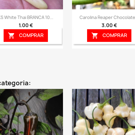
Vista rápida
Vista rápida


KS White Thai BRANCA 10...
Carolina Reaper Chocolate.
1,00 €
3,00 €
COMPRAR
COMPRAR


categoria: