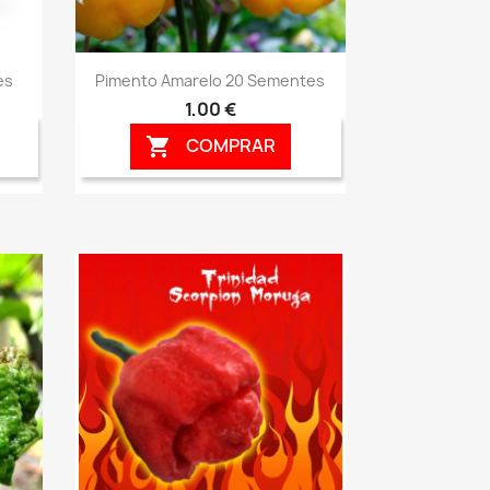
Vista rápida

es
Pimento Amarelo 20 Sementes
1,00 €
COMPRAR
