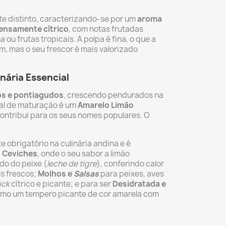
te distinto, caracterizando-se por um
aroma
tensamente cítrico
, com notas frutadas
ou frutas tropicais. A polpa é fina, o que a
, mas o seu frescor é mais valorizado
inária Essencial
os e pontiagudos
, crescendo pendurados na
inal de maturação é um
Amarelo Limão
contribui para os seus nomes populares. O
.
 obrigatório na culinária andina e é
:
Ceviches
, onde o seu sabor a limão
do do peixe (
leche de tigre
), conferindo calor
s frescos;
Molhos e
Salsas
para peixes, aves
ick
cítrico e picante; e para ser
Desidratada e
omo um tempero picante de cor amarela com