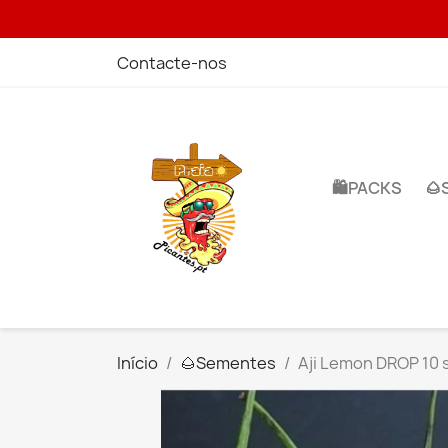
Contacte-nos
🛍️PACKS
🌰
Início
🌰​Sementes
Aji Lemon DROP 10