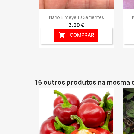
Vista rápida

Nano Birdeye 10 Sementes
3,00 €
COMPRAR

16 outros produtos na mesma 