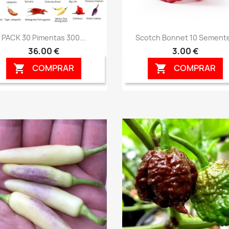
Vista rápida
Vista rápida


PACK 30 Pimentas 300...
Scotch Bonnet 10 Sement
36,00 €
3,00 €
COMPRAR
COMPRAR

