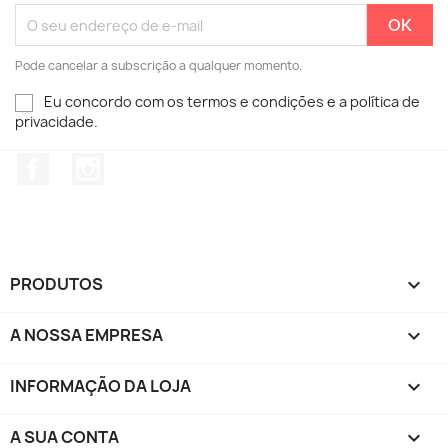
Pode cancelar a subscrição a qualquer momento.
Eu concordo com os termos e condições e a política de
privacidade.
Facebook
Instagram
PRODUTOS

A NOSSA EMPRESA

INFORMAÇÃO DA LOJA
keyboard_arrow_down
A SUA CONTA
