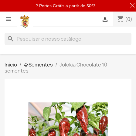
? Portes Grátis a partir de 50€!
shopping_cart


(0)
search
Início
🌰​Sementes
Jolokia Chocolate 10
sementes