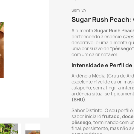
Sem IVA
Sugar Rush Peach: 
A pimenta
Sugar Rush Peac
pertencendo à espécie
Caps
descritivo: é uma pimenta q
uma cor suave de
"pêssego"
com um calor notável.
Intensidade e Perfil de
Ardência Média (Grau de Ard
excelente nível de calor, ma
Jalapeño, sem atingir a inte
ardência situa-se tipicamen
(SHU)
.
Sabor Distinto: O seu perfil 
sabor inicial é
frutado, doce
pêssego
, terminando com um
final, persistente, mas não 