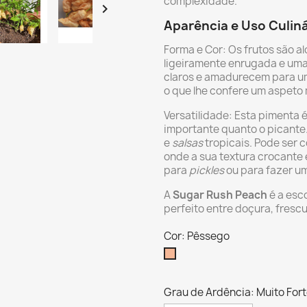
complexidade.

Aparência e Uso Culiná
Forma e Cor: Os frutos são a
ligeiramente enrugada e uma
claros e amadurecem para 
o que lhe confere um aspeto 
Versatilidade: Esta pimenta 
importante quanto o picante. 
e
salsas
tropicais. Pode ser 
onde a sua textura crocante
para
pickles
ou para fazer u
A
Sugar Rush Peach
é a esc
perfeito entre doçura, frescu
Cor: Pêssego
Pêssego
Grau de Ardência: Muito For