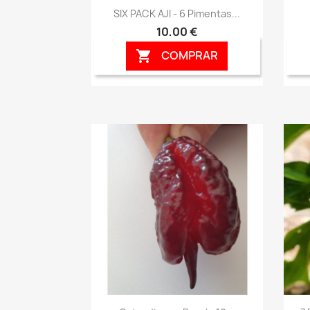
Vista rápida

SIX PACK AJI - 6 Pimentas...
10,00 €
COMPRAR

Vista rápida