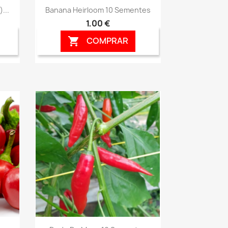
Vista rápida

...
Banana Heirloom 10 Sementes
1,00 €
COMPRAR

Vista rápida