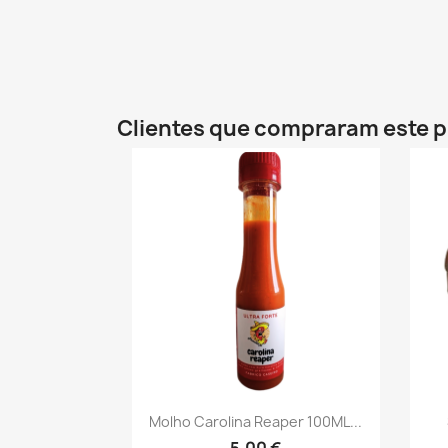
Clientes que compraram este
Vista rápida

Molho Carolina Reaper 100ML...
5,00 €