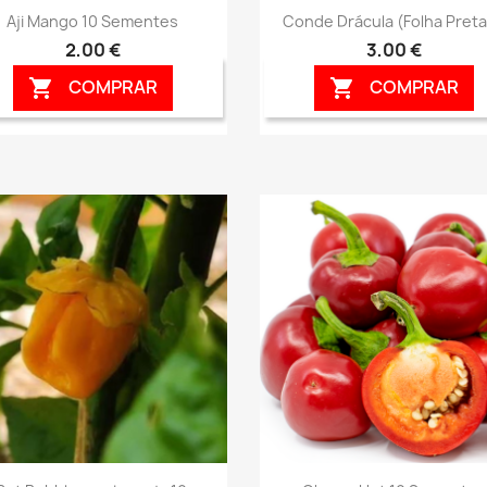
Vista rápida
Vista rápida


Aji Mango 10 Sementes
Conde Drácula (folha Preta)
2,00 €
3,00 €
COMPRAR
COMPRAR


Vista rápida
Vista rápida