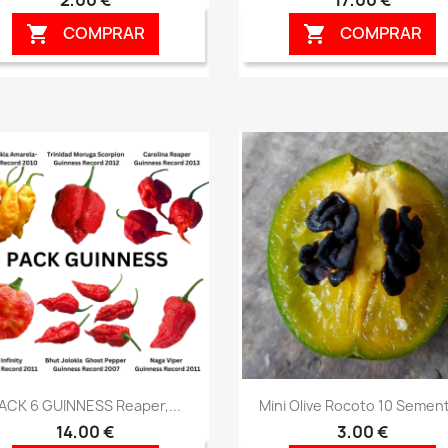
COMPRAR
COMPRAR


Vista rápida
Vista rápida


ACK 6 GUINNESS Reaper,...
Mini Olive Rocoto 10 Semen
14,00 €
3,00 €