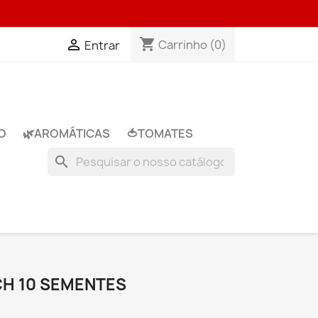
shopping_cart

Carrinho
(0)
Entrar
O
🌿​AROMÁTICAS
🍅​TOMATES
search
H 10 SEMENTES