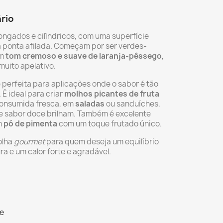
rio
longados e cilíndricos, com uma superfície
 ponta afilada. Começam por ser verdes-
um
tom cremoso e suave de laranja-pêssego
,
muito apelativo.
é perfeita para aplicações onde o sabor é tão
É ideal para criar
molhos picantes de fruta
consumida fresca, em
saladas
ou sanduíches,
 e sabor doce brilham. Também é excelente
m
pó de pimenta
com um toque frutado único.
olha
gourmet
para quem deseja um equilíbrio
ra e um calor forte e agradável.
te