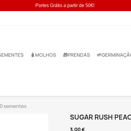
Portes Grátis a partir de 50€!
​SEMENTES
🧴MOLHOS
🎁​PRENDAS
🌱​GERMINAÇÃ
10 sementes
SUGAR RUSH PEAC
3,00 €