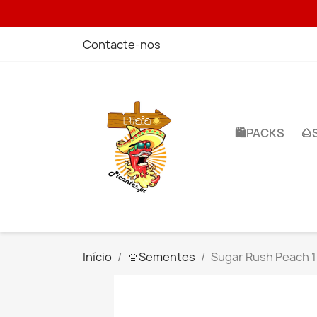
Contacte-nos
🛍️PACKS
🌰
Início
🌰​Sementes
Sugar Rush Peach 