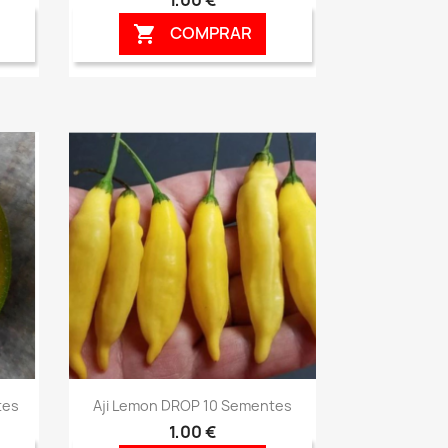
COMPRAR

Vista rápida

tes
Aji Lemon DROP 10 Sementes
1,00 €