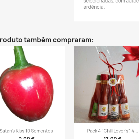
selecionadas, com autoco
ardência.
 produto também compraram:
Vista rápida
Vista rápida


Satan's Kiss 10 Sementes
Pack 4 "Chili Lover's", 4...
2,00 €
17,00 €