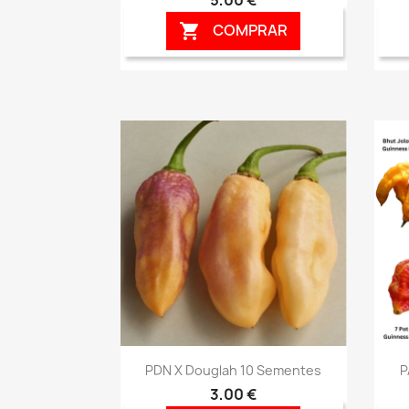
COMPRAR

Vista rápida

PDN X Douglah 10 Sementes
P
3,00 €