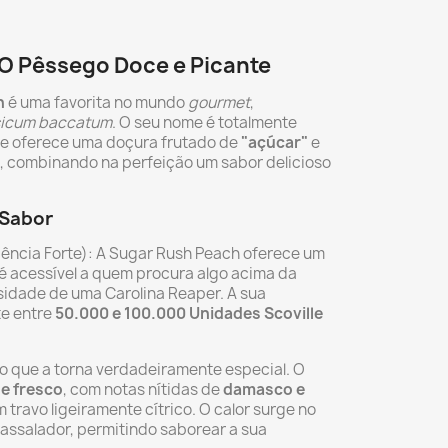
O Pêssego Doce e Picante
h
é uma favorita no mundo
gourmet
,
icum baccatum
. O seu nome é totalmente
ue oferece uma doçura frutado de
"açúcar"
e
, combinando na perfeição um sabor delicioso
 Sabor
ência Forte): A Sugar Rush Peach oferece um
s é acessível a quem procura algo acima da
nsidade de uma Carolina Reaper. A sua
te entre
50.000 e 100.000 Unidades Scoville
é o que a torna verdadeiramente especial. O
 e fresco
, com notas nítidas de
damasco e
 travo ligeiramente cítrico. O calor surge no
avassalador, permitindo saborear a sua