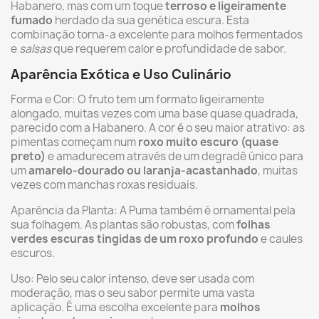
Habanero, mas com um toque
terroso e ligeiramente
fumado
herdado da sua genética escura. Esta
combinação torna-a excelente para molhos fermentados
e
salsas
que requerem calor e profundidade de sabor.
Aparência Exótica e Uso Culinário
Forma e Cor: O fruto tem um formato ligeiramente
alongado, muitas vezes com uma base quase quadrada,
parecido com a Habanero. A cor é o seu maior atrativo: as
pimentas começam num
roxo muito escuro (quase
preto)
e amadurecem através de um degradê único para
um
amarelo-dourado ou laranja-acastanhado
, muitas
vezes com manchas roxas residuais.
Aparência da Planta: A Puma também é ornamental pela
sua folhagem. As plantas são robustas, com
folhas
verdes escuras tingidas de um roxo profundo
e caules
escuros.
Uso: Pelo seu calor intenso, deve ser usada com
moderação, mas o seu sabor permite uma vasta
aplicação. É uma escolha excelente para
molhos