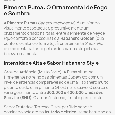
Pimenta Puma: O Ornamental de Fogo
e Sombra
A
Pimenta Puma
(
Capsicum chinense
) é um híbrido
visualmente espetacular, presumivelmente um
cruzamento criado na Itália, entre a
Pimenta de Neyde
(que confere a cor escura) e a
Habanero Golden
(que
confere o calor e o formato). É uma pimenta
Super Hot
que se destaca tanto pela ardência quanto pela sua
beleza ornamental.
Intensidade Alta e Sabor Habanero Style
Grau de Ardência (Muito Forte): A Puma situa-se
firmemente no reino das pimentas
Super Hot
, com um
nível de ardência comparável ao de uma Habanero muito
picante ou de uma pimenta Ghost mais suave. O seu calor
varia geralmente entre
300.000 e 400.000 Unidades
Scoville (SHU)
. O ardor é intenso, frutal e persistente.
Sabor Frutado e Terroso: O seu perfil de sabor é
dominado pelo aroma
frutado e cítrico
, semelhante ao da