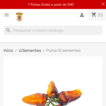
? Portes Grátis a partir de 50€!
shopping_cart


(0)
search
Início
🌰​Sementes
Puma 10 sementes