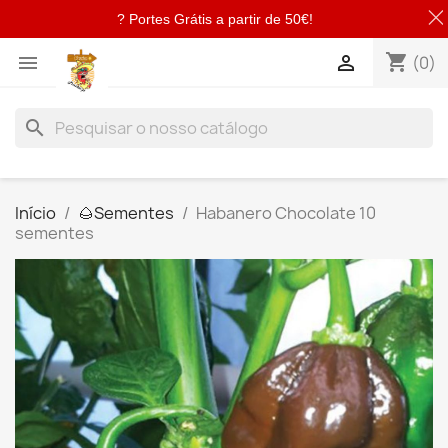
? Portes Grátis a partir de 50€!
shopping_cart


(0)
search
Início
🌰​Sementes
Habanero Chocolate 10
sementes