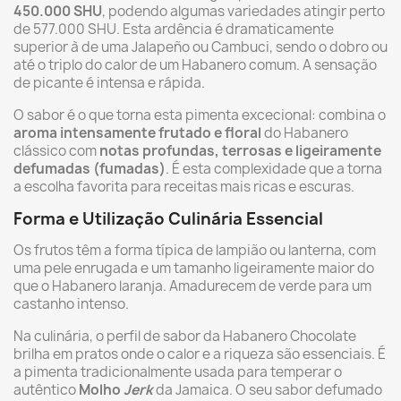
450.000 SHU
, podendo algumas variedades atingir perto
de 577.000 SHU. Esta ardência é dramaticamente
superior à de uma Jalapeño ou Cambuci, sendo o dobro ou
até o triplo do calor de um Habanero comum. A sensação
de picante é intensa e rápida.
O sabor é o que torna esta pimenta excecional: combina o
aroma intensamente frutado e floral
do Habanero
clássico com
notas profundas, terrosas e ligeiramente
defumadas (fumadas)
. É esta complexidade que a torna
a escolha favorita para receitas mais ricas e escuras.
Forma e Utilização Culinária Essencial
Os frutos têm a forma típica de lampião ou lanterna, com
uma pele enrugada e um tamanho ligeiramente maior do
que o Habanero laranja. Amadurecem de verde para um
castanho intenso.
Na culinária, o perfil de sabor da Habanero Chocolate
brilha em pratos onde o calor e a riqueza são essenciais. É
a pimenta tradicionalmente usada para temperar o
autêntico
Molho
Jerk
da Jamaica. O seu sabor defumado