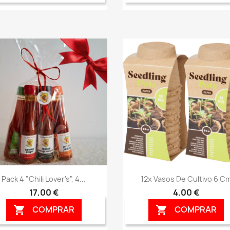
Vista rápida
Vista rápida


Pack 4 "Chili Lover's", 4...
12x Vasos De Cultivo 6 C
17,00 €
4,00 €
COMPRAR
COMPRAR

