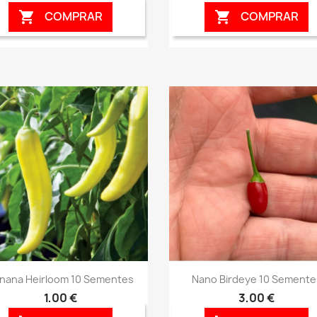
COMPRAR
COMPRAR


Vista rápida
Vista rápida


nana Heirloom 10 Sementes
Nano Birdeye 10 Semente
1,00 €
3,00 €