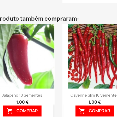
 produto também compraram:
Vista rápida
Vista rápida


Jalapeno 10 Sementes
Cayenne Slim 10 Semente
1,00 €
1,00 €
COMPRAR
COMPRAR

