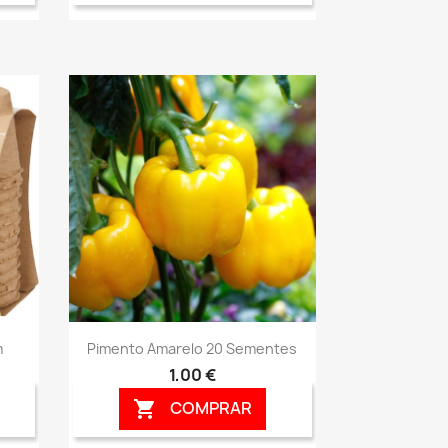
Vista rápida

m
Pimento Amarelo 20 Sementes
1,00 €
COMPRAR
