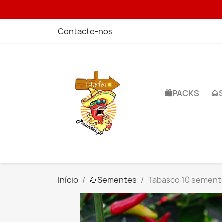
Contacte-nos
🛍️PACKS
🌰
Início
🌰​Sementes
Tabasco 10 sement