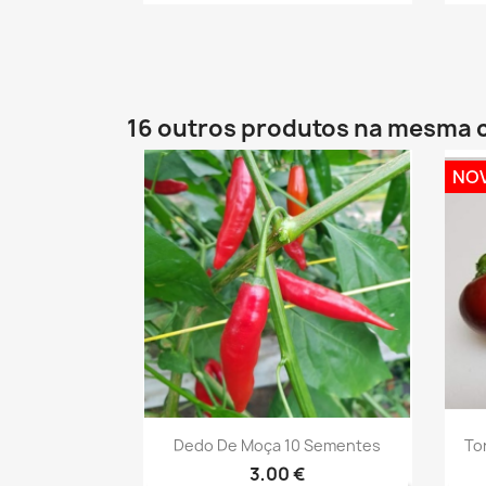
16 outros produtos na mesma 
NO
Vista rápida

Dedo De Moça 10 Sementes
To
3,00 €