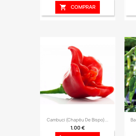
COMPRAR

Vista rápida

Cambuci (Chapéu De Bispo)...
Ba
1,00 €