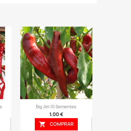
Vista rápida

s
Big Jim 10 Sementes
1,00 €
COMPRAR
