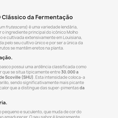
 Clássico da Fermentação
um frutescens
) é uma variedade lendária,
o ingrediente principal do icónico Molho
o e cultivada extensivamente em Louisiana,
 pelo seu cultivo único e por ser a única da
rutos se mantêm eretos na planta.
cação.
abasco possui uma ardência classificada como
or que se situa tipicamente entre
30.000 a
de Scoville (SHU)
. Esta intensidade coloca-a
illo, sendo significativamente mais picante
calor que a distingue das super-pimentas
da
ia.
o pequeno e suculento, que muda de cor do
o amadurecer. O seu sabor é ligeiramente