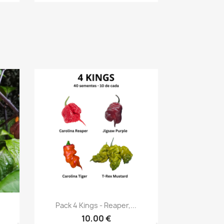
Vista rápida

Pack 4 Kings - Reaper,...
10,00 €