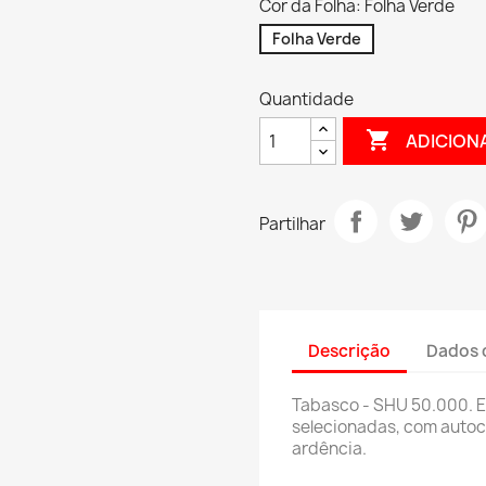
Cor da Folha: Folha Verde
Folha Verde
Quantidade

ADICION
Partilhar
Descrição
Dados 
Tabasco - SHU 50.000. 
selecionadas, com autoco
ardência.