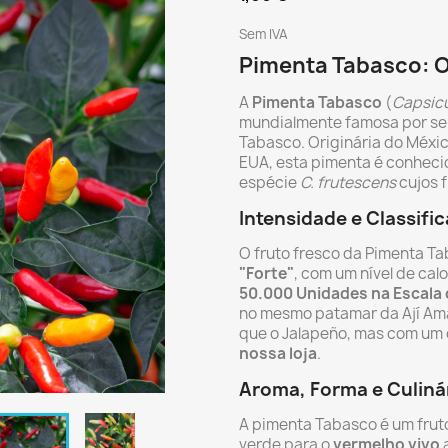
Sem IVA
Pimenta Tabasco: O
A
Pimenta Tabasco
(
Capsic
mundialmente famosa por ser 
Tabasco. Originária do Méxic
EUA, esta pimenta é conhecida
espécie
C. frutescens
cujos f
Intensidade e Classifi
O fruto fresco da Pimenta T
"Forte"
, com um nível de cal
50.000 Unidades na Escala 
no mesmo patamar da Ají Amar
que o Jalapeño, mas com um 
nossa loja
.
Aroma, Forma e Culinár
A pimenta Tabasco é um frut
verde para o
vermelho vivo
a