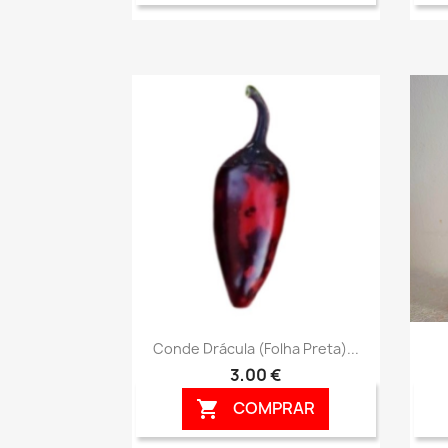
Vista rápida

Conde Drácula (folha Preta)...
3,00 €
COMPRAR
