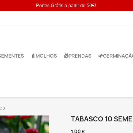
Portes Grátis a partir de 50€!
​SEMENTES
🧴MOLHOS
🎁​PRENDAS
🌱​GERMINAÇÃ
es
TABASCO 10 SEM
1,00 €