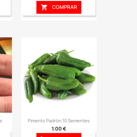
COMPRAR

Vista rápida

s
Pimento Padrón 10 Sementes
1,00 €