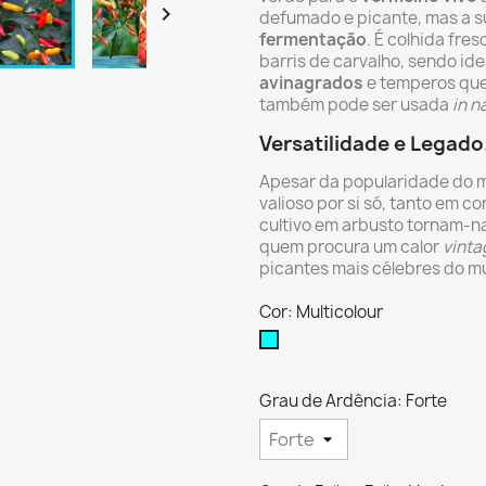

defumado e picante, mas a su
fermentação
. É colhida fr
barris de carvalho, sendo id
avinagrados
e temperos que
também pode ser usada
in n
Versatilidade e Legado
Apesar da popularidade do m
valioso por si só, tanto em c
cultivo em arbusto tornam-na 
quem procura um calor
vinta
picantes mais célebres do m
Cor: Multicolour
Multicolour
Grau de Ardência: Forte