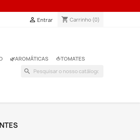
shopping_cart

Carrinho
(0)
Entrar
O
🌿​AROMÁTICAS
🍅​TOMATES
search
ENTES