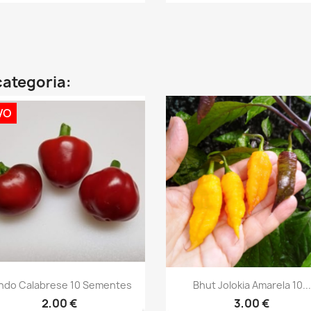
categoria:
VO
Vista rápida
Vista rápida


ndo Calabrese 10 Sementes
Bhut Jolokia Amarela 10...
2,00 €
3,00 €